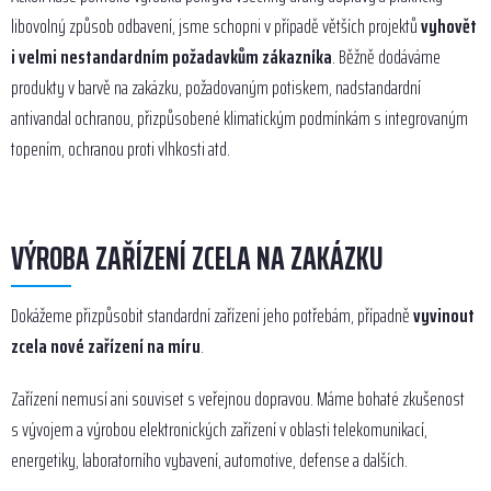
libovolný způsob odbavení, jsme schopni v případě větších projektů
vyhovět
i velmi nestandardním požadavkům zákazníka
. Běžně dodáváme
produkty v barvě na zakázku, požadovaným potiskem, nadstandardní
antivandal ochranou, přizpůsobené klimatickým podmínkám s integrovaným
topením, ochranou proti vlhkosti atd.
VÝROBA ZAŘÍZENÍ ZCELA NA ZAKÁZKU
Dokážeme přizpůsobit standardní zařízení jeho potřebám, případně
vyvinout
zcela nové zařízení na míru
.
Zařízení nemusí ani souviset s veřejnou dopravou. Máme bohaté zkušenost
s vývojem a výrobou elektronických zařízení v oblasti telekomunikací,
energetiky, laboratorního vybavení, automotive, defense a dalších.