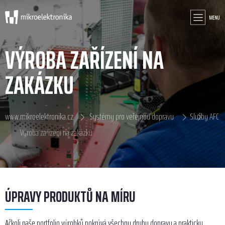
MENU
VÝROBA ZAŘÍZENÍ NA
ZAKÁZKU
www.mikroelektronika.cz
Systémy pro veřejnou dopravu
Služby AFC
Výroba zařízení na zakázku
ÚPRAVY PRODUKTŮ NA MÍRU
Ačkoli naše portfolio výrobků pokrývá všechny druhy dopravy a prakticky