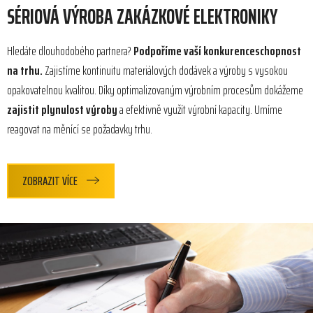
SÉRIOVÁ VÝROBA ZAKÁZKOVÉ ELEKTRONIKY
Hledáte dlouhodobého partnera?
Podpoříme vaší konkurenceschopnost
na trhu.
Zajistíme kontinuitu materiálových dodávek a výroby s vysokou
opakovatelnou kvalitou. Díky optimalizovaným výrobním procesům dokážeme
zajistit plynulost výroby
a efektivně využít výrobní kapacity. Umíme
reagovat na měnící se požadavky trhu.
ZOBRAZIT VÍCE