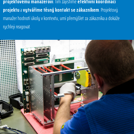
projektovému manažerovi
. Tím zajistíme
efektivní koordinaci
projektu
a
vytváříme těsný kontakt se zákazníkem
. Projektový
manažer hodnotí úkoly v kontextu, umí přemýšlet za zákazníka a dokáže
rychleji reagovat.