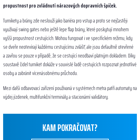
propustnost pro zvládnutí nárazových dopravních špiček.
Turnikety a brány zde neslouží jako bariéra pro vstup a proto se nejčastěji
využívají swing gates nebo ještě lepe flap brány, které poskytují mnohem
vyšší propustnost cestujících. Mohou fungovat i ve specifickém režimu, kdy
se dveře neotevírají každému cestujícímu zvlášť, ale jsou defaultně otevřené
a zavřou se pouze v případě, že se cestující neodbaví platným dokladem. Díky
soustavě čidel turniket dokáže v souvislé řadě cestujících rozpoznat jednotlivé
osoby a zabránit vícenásobnému průchodu.
Mezi další odbavovací zařízení používaná v systémech metra patří automaty na
výdej jízdenek, multifunkční terminály a stacionární validátory.
KAM POKRAČOVAT?