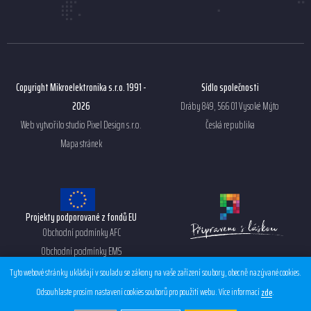
Copyright Mikroelektronika s.r.o. 1991 -
Sídlo společnosti
2026
Dráby 849, 566 01 Vysoké Mýto
Web vytvořilo studio
Pixel Design s.r.o.
Česká republika
Mapa stránek
Projekty podporované z fondů EU
Obchodní podmínky AFC
Obchodní podmínky EMS
Ochrana osobních údajů
Tyto webové stránky ukládají v souladu se zákony na vaše zařízení soubory, obecně nazývané cookies.
Whistleblowing
Odsouhlaste prosím nastavení cookies souborů pro použití webu. Více informací
.
zde