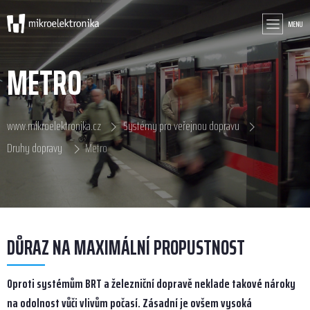
MENU
METRO
www.mikroelektronika.cz
Systémy pro veřejnou dopravu
Druhy dopravy
Metro
DŮRAZ NA MAXIMÁLNÍ PROPUSTNOST
Oproti systémům BRT a železniční dopravě neklade takové nároky
na odolnost vůči vlivům počasí. Zásadní je ovšem vysoká