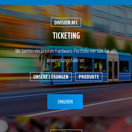
DIVISION AFC
TICKETING
Wir bieten ein breites Hardware-Portfolio mit SDK für alle
Anwendungsfälle an.
UNSERE LÖSUNGEN
PRODUKTE
EINGEBEN