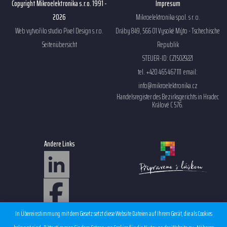
Copyright Mikroelektronika s.r.o. 1991 -
Impresum
2026
Mikroelektronika spol. s r. o.
Web vytvořilo studio
Pixel Design s.r.o.
Dráby 849, 566 01 Vysoké Mýto - Tschechische
Seitenübersicht
Republik
STEUER-ID: CZ15029221
tel. +420 465 467 111 email:
info@mikroelektronika.cz
Handelsregister des Bezirksgerichts in Hradec
Králové C 576.
Andere Links
Sales condition EMS
In Übereinstimmung mit dem Gesetz setzt diese Website Dateien auf Ihrem Gerät, die als Cookies
Personal data protection