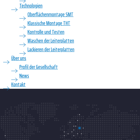
Technologien
Oberflächenmontage SMT
Klassische Montage THT
Kontrolle und Testen
Waschen der Leiterplatten
Lackieren der Leiterplatten
Über uns
Profil der Gesellschaft
News
Kontakt