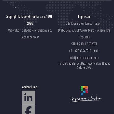
Copyright Mikroelektronika s.r.o. 1991 -
Impresum
2026
Mikroelektronika spol. s r. o.
Web vytvořilo studio
Pixel Design s.r.o.
Dráby 849, 566 01 Vysoké Mýto - Tschechische
Seitenübersicht
Republik
STEUER-ID: CZ15029221
tel. +420 465 467 111 email:
info@mikroelektronika.cz
Handelsregister des Bezirksgerichts in Hradec
Králové C 576.
Andere Links