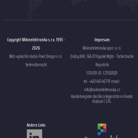
Copyright Mikroelektronika s.r.o. 1991 -
Impresum
2026
Mikroelektronika spol. s r. o.
Web vytvořilo studio
Pixel Design s.r.o.
Dráby 849, 566 01 Vysoké Mýto - Tschechische
Seitenübersicht
Republik
STEUER-ID: CZ15029221
tel. +420 465 467 111 email:
info@mikroelektronika.cz
Handelsregister des Bezirksgerichts in Hradec
Králové C 576.
Andere Links