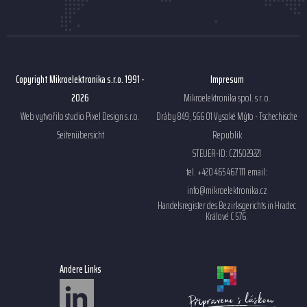
Copyright Mikroelektronika s.r.o. 1991 -
Impresum
2026
Mikroelektronika spol. s r. o.
Web vytvořilo studio
Pixel Design s.r.o.
Dráby 849, 566 01 Vysoké Mýto - Tschechische
Seitenübersicht
Republik
STEUER-ID: CZ15029221
tel. +420 465 467 111 email:
info@mikroelektronika.cz
Handelsregister des Bezirksgerichts in Hradec
Králové C 576.
Andere Links