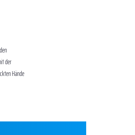
nden
it der
ickten Hände