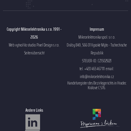
Copyright Mikroelektronika s.r.o. 1991 -
Impresum
2026
Mikroelektronika spol. s r. o.
Web vytvořilo studio
Pixel Design s.r.o.
Dráby 849, 566 01 Vysoké Mýto - Tschechische
Seitenübersicht
Republik
STEUER-ID: CZ15029221
tel. +420 465 467 111 email:
info@mikroelektronika.cz
Handelsregister des Bezirksgerichts in Hradec
Králové C 576.
Andere Links