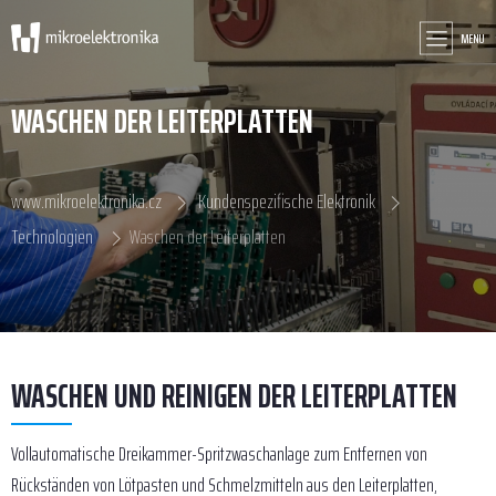
MENU
WASCHEN DER LEITERPLATTEN
www.mikroelektronika.cz
Kundenspezifische Elektronik
Technologien
Waschen der Leiterplatten
WASCHEN UND REINIGEN DER LEITERPLATTEN
Vollautomatische Dreikammer-Spritzwaschanlage zum Entfernen von
Rückständen von Lötpasten und Schmelzmitteln aus den Leiterplatten,