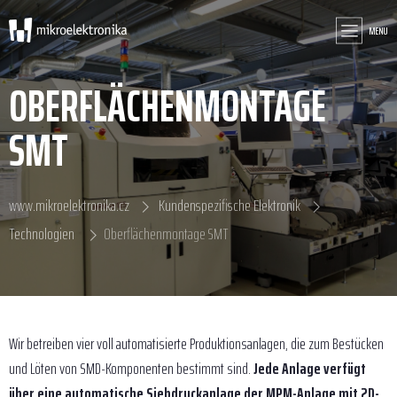
MENU
OBERFLÄCHENMONTAGE
SMT
www.mikroelektronika.cz
Kundenspezifische Elektronik
Technologien
Oberflächenmontage SMT
Wir betreiben vier voll automatisierte Produktionsanlagen, die zum Bestücken
und Löten von SMD-Komponenten bestimmt sind.
Jede Anlage verfügt
über eine automatische Siebdruckanlage der MPM-Anlage mit 2D-