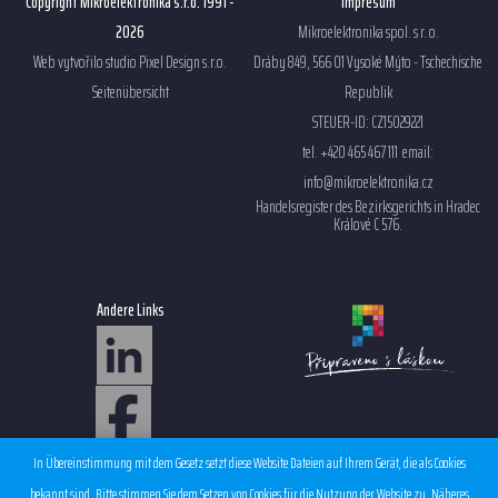
Copyright Mikroelektronika s.r.o. 1991 -
Impresum
2026
Mikroelektronika spol. s r. o.
Web vytvořilo studio
Pixel Design s.r.o.
Dráby 849, 566 01 Vysoké Mýto - Tschechische
Seitenübersicht
Republik
STEUER-ID: CZ15029221
tel. +420 465 467 111 email:
info@mikroelektronika.cz
Handelsregister des Bezirksgerichts in Hradec
Králové C 576.
Andere Links
Sales condition EMS
In Übereinstimmung mit dem Gesetz setzt diese Website Dateien auf Ihrem Gerät, die als Cookies
Personal data protection
bekannt sind. Bitte stimmen Sie dem Setzen von Cookies für die Nutzung der Website zu. Näheres