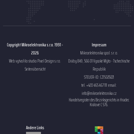
Copyright Mikroelektronika s.r.o. 1991 -
Impresum
2026
Mikroelektronika spol. s r. o.
Web vytvořilo studio
Pixel Design s.r.o.
Dráby 849, 566 01 Vysoké Mýto - Tschechische
Seitenübersicht
Republik
STEUER-ID: CZ15029221
tel. +420 465 467 111 email:
info@mikroelektronika.cz
Handelsregister des Bezirksgerichts in Hradec
Králové C 576.
Andere Links