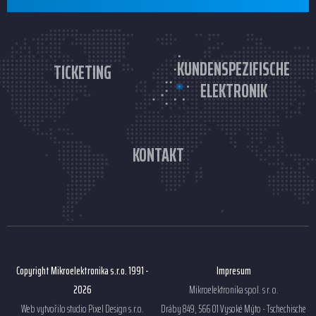
KUNDENSPEZIFISCHE
TICKETING
ELEKTRONIK
KONTAKT
Copyright Mikroelektronika s.r.o. 1991 -
Impresum
2026
Mikroelektronika spol. s r. o.
Web vytvořilo studio
Pixel Design s.r.o.
Dráby 849, 566 01 Vysoké Mýto - Tschechische