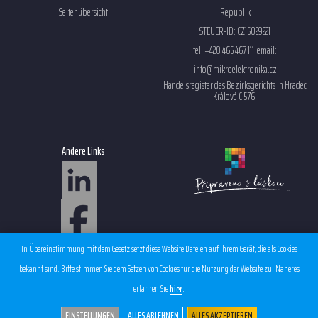
Seitenübersicht
Republik
STEUER-ID: CZ15029221
tel. +420 465 467 111 email:
info@mikroelektronika.cz
Handelsregister des Bezirksgerichts in Hradec
Králové C 576.
Andere Links
Sales condition EMS
In Übereinstimmung mit dem Gesetz setzt diese Website Dateien auf Ihrem Gerät, die als Cookies
Personal data protection
bekannt sind. Bitte stimmen Sie dem Setzen von Cookies für die Nutzung der Website zu. Näheres
erfahren Sie
.
hier
EINSTELLUNGEN
ALLES ABLEHNEN
ALLES AKZEPTIEREN