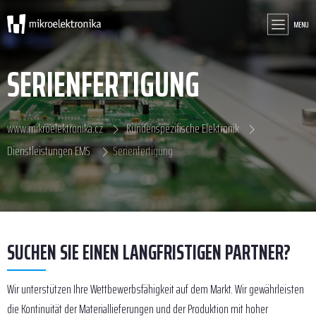
MENU
SERIENFERTIGUNG
www.mikroelektronika.cz
Kundenspezifische Elektronik
Dienstleistungen EMS
Serienfertigung
SUCHEN SIE EINEN LANGFRISTIGEN PARTNER?
Wir unterstützen Ihre Wettbewerbsfähigkeit auf dem Markt. Wir gewährleisten
die Kontinuität der Materiallieferungen und der Produktion mit hoher