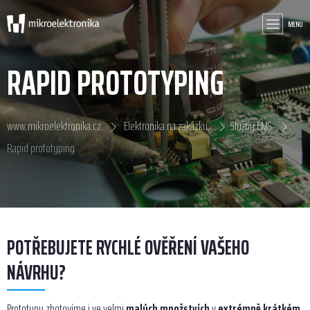
MENU
RAPID PROTOTYPING
www.mikroelektronika.cz
Elektronika na zakázku
Služby EMS
Rapid prototyping
POTŘEBUJETE RYCHLÉ OVĚŘENÍ VAŠEHO
NÁVRHU?
Prototypy zhotovíme i ve velmi
malých množstvích
v
extrémně krátkém