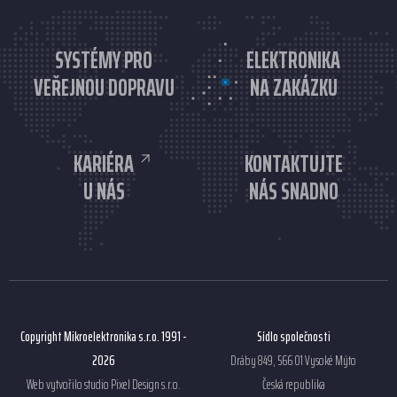
SYSTÉMY PRO
ELEKTRONIKA
VEŘEJNOU DOPRAVU
NA ZAKÁZKU
KARIÉRA
KONTAKTUJTE
U NÁS
NÁS SNADNO
Copyright Mikroelektronika s.r.o. 1991 -
Sídlo společnosti
2026
Dráby 849, 566 01 Vysoké Mýto
Web vytvořilo studio
Pixel Design s.r.o.
Česká republika