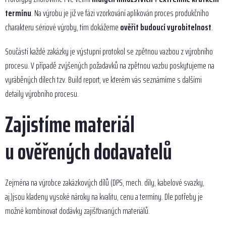
termínu
. Na výrobu je již ve fázi vzorkování aplikován proces produkčního
charakteru sériové výroby, tím dokážeme
ověřit budoucí vyrobitelnost
.
Součástí každé zakázky je výstupní protokol se zpětnou vazbou z výrobního
procesu. V případě zvýšených požadavků na zpětnou vazbu poskytujeme na
vyráběných dílech tzv. Build report, ve kterém vás seznámíme s dalšími
detaily výrobního procesu.
Zajistíme materiál
u ověřených dodavatelů
Zejména na výrobce zakázkových dílů (DPS, mech. díly, kabelové svazky,
aj.)jsou kladeny vysoké nároky na kvalitu, cenu a termíny. Dle potřeby je
možné kombinovat dodávky zajišťovaných materiálů.