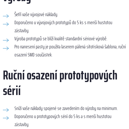
Šetří vaše vývojové náklady.
Doporučeno u vývojových prototypů do 5 ks s menší hustotou
zástavby.
Výroba prototypů se blíží kvalitě standardní sériové výrobě.
Pro nanesení pasty je použita laserem pálená sítotisková šablona, ruční
osazení SMD součástek.
Ruční osazení prototypových
sérií
Sníží vaše náklady spojené se zavedením do výroby na minimum.
Doporučeno u prototypových sérií do 5 ks a s menší hustotou
zástavby.