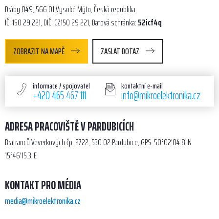
Dráby 849, 566 01 Vysoké Mýto, Česká republika
IČ: 150 29 221, DIČ: CZ150 29 221, Datová schránka:
52icf4q
ZOBRAZIT NA MAPĚ
ZASLAT DOTAZ
informace / spojovatel
kontaktní e-mail
+420 465 467 111
info@mikroelektronika.cz
ADRESA PRACOVIŠTĚ V PARDUBICÍCH
Bratranců Veverkových čp. 2722, 530 02 Pardubice, GPS: 50°02'04.8"N
15°46'15.3"E
KONTAKT PRO MÉDIA
media@mikroelektronika.cz