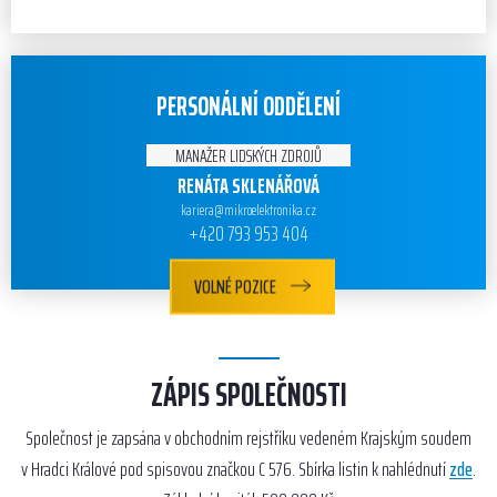
PERSONÁLNÍ ODDĚLENÍ
MANAŽER LIDSKÝCH ZDROJŮ
RENÁTA SKLENÁŘOVÁ
kariera@mikroelektronika.cz
+420 793 953 404
VOLNÉ POZICE
ZÁPIS SPOLEČNOSTI
Společnost je zapsána v obchodním rejstříku vedeném Krajským soudem
v Hradci Králové pod spisovou značkou C 576. Sbírka listin k nahlédnutí
zde
.