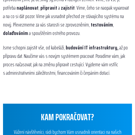
potřeba
naplánovat
,
připravit
a
zajistit
. Víme, čeho se naopak vyvarovat
a na co si dát pozor. Víme jak usnadnit přechod ze stávajícího systému na
nový. Převezmeme za vás starosti se zprovozněním,
testováním
,
dolaďováním
a spouštěním ostrého provozu.
Jsme schopni zajistit vše, od kabeláží,
budování IT infrastruktury,
až po
přípravu dat. Naučíme vás s novým systémem pracovat. Poradíme vám, jak
proces načasovat, jak na změnu připravit cestující. Vyjdeme vám vstříc
s administrativními záležitostmi, financováním či čerpáním dotací.
KAM POKRAČOVAT?
Vážení návštěvníci, rádi bychom Vám usnadnili orientaci na našich