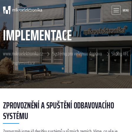
MENU
IMPLEMENTACE
www.mikroelektronika.cz
Systémy pro veřejnou dopravu
Služby AFC
Implementace
ZPROVOZNĚNÍ A SPUŠTĚNÍ ODBAVOVACÍHO
SYSTÉMU
Zprovoznili jsme již desítky systémů v různých zemích. Víme, co vše je