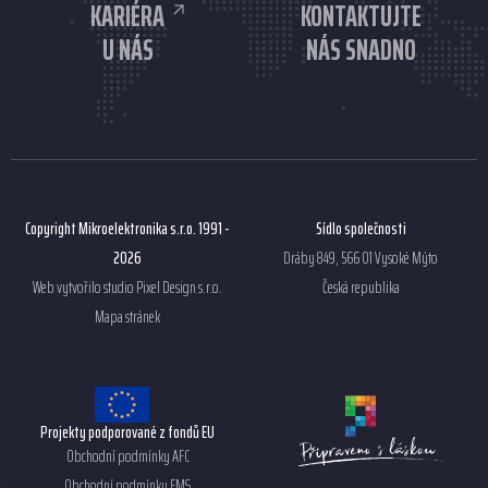
KARIÉRA
KONTAKTUJTE
U NÁS
NÁS SNADNO
Copyright Mikroelektronika s.r.o. 1991 -
Sídlo společnosti
2026
Dráby 849, 566 01 Vysoké Mýto
Web vytvořilo studio
Pixel Design s.r.o.
Česká republika
Mapa stránek
Projekty podporované z fondů EU
Obchodní podmínky AFC
Obchodní podmínky EMS