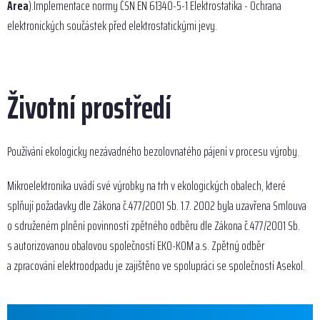
Area
).Implementace normy ČSN EN 61340-5-1 Elektrostatika - Ochrana
elektronických součástek před elektrostatickými jevy.
Životní prostředí
Používání ekologicky nezávadného bezolovnatého pájení v procesu výroby.
Mikroelektronika uvádí své výrobky na trh v ekologických obalech, které
splňují požadavky dle Zákona č.477/2001 Sb. 1.7. 2002 byla uzavřena Smlouva
o sdruženém plnění povinností zpětného odběru dle Zákona č.477/2001 Sb.
s autorizovanou obalovou společností EKO-KOM a.s. Zpětný odběr
a zpracování elektroodpadu je zajištěno ve spolupráci se společností Asekol.