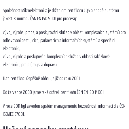
Společnost Mikroelektronika je držitelem certifikátu CQS o shodě systému
jakosti s normou ČSN EN ISO 9001 pro procesy:
vývoj, výroba, prodej a poskytování služeb v oblasti komplexních systémů pro
odbavování cestujících, parkovacích a informačních systémů a speciální
elektroniky
vývoj, výroba a poskytování komplexních služeb v oblasti zakázkové
elektroniky pro průmysl a dopravu
Tuto certifikaci úspěšně obhajuje již od roku 2001.
Od července 2008 jsme také držiteli certifikátu ČSN EN ISO 14001.
V roce 2011 byl zaveden systém managementu bezpečnosti informací dle ČSN
ISO/IEC 27001.