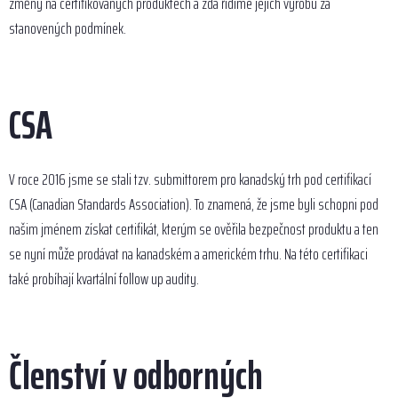
změny na certifikovaných produktech a zda řídíme jejich výrobu za
stanovených podmínek.
CSA
V roce 2016 jsme se stali tzv. submittorem pro kanadský trh pod certifikací
CSA (Canadian Standards Association). To znamená, že jsme byli schopni pod
našim jménem získat certifikát, kterým se ověřila bezpečnost produktu a ten
se nyní může prodávat na kanadském a americkém trhu. Na této certifikaci
také probíhají kvartální follow up audity.
Členství v odborných