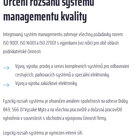
Určení rozsahu systému
managementu kvality
Integrovaný systém managementu zahrnuje všechny požadavky norem
ISO 9001, ISO 14001 a ISO 27001 s výjimkami (viz níže) pro obě oblasti
podnikatelské činnosti:
Vývoj, výroba, prodej a servis komplexních systémů pro odbavování
cestujících, parkovacích systémů a speciální elektroniky
Vývoj a výroba zakázkové elektroniky
Fyzický rozsah systému je ohraničen areálem společnosti na adrese Dráby
849, 566 01 Vysoké Mýto a na všechna pracoviště a dočasná pracoviště
vytvořená v souvislosti s obchodní a vývojovou činností firmy.
Logický rozsah systému je vymezen interní sítí.