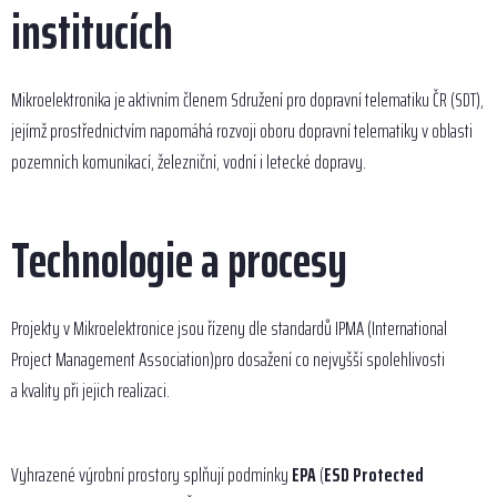
institucích
Mikroelektronika je aktivním členem Sdružení pro dopravní telematiku ČR (SDT),
jejímž prostřednictvím napomáhá rozvoji oboru dopravní telematiky v oblasti
pozemních komunikací, železniční, vodní i letecké dopravy.
Technologie a procesy
Projekty v Mikroelektronice jsou řízeny dle standardů IPMA (International
Project Management Association)pro dosažení co nejvyšší spolehlivosti
a kvality při jejich realizaci.
Vyhrazené výrobní prostory splňují podmínky
EPA
(
ESD Protected