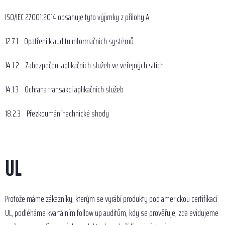
ISO/IEC 27001:2014 obsahuje tyto výjimky z přílohy A:
12.7.1 Opatření k auditu informačních systémů
14.1.2 Zabezpečení aplikačních služeb ve veřejných sítích
14.1.3 Ochrana transakcí aplikačních služeb
18.2.3 Přezkoumání technické shody
UL
Protože máme zákazníky, kterým se vyrábí produkty pod americkou certifikací
UL, podléháme kvartálním follow up auditům, kdy se prověřuje, zda evidujeme