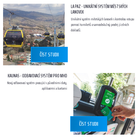
LA PAZ - UNIKÁTNÍ SYSTÉM MĚSTSKÝCH
LANOVEK
Unikátní systém městských lanovek s kontrolou vstupu
pomocí turniketů a samoobslužný prodej jízdních
dokladů.
ČÍST STUDII
KAUNAS - ODBAVOVACÍ SYSTÉM PRO MHD
Nový odbavovací systém pracující s původnimi daty,
aplikacemi a kartami
ČÍST STUDII