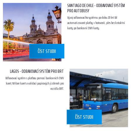
SANTIAGO DE CHILE - ODBAVOVACÍ SYSTÉM
PRO AUTOBUSY
Vývoj odbavovacího systému po dobu 20 let. Od
automatizované platby v hotovosti, přes bezkntaktní
karty po bankovní EMV karty.
ČÍST STUDII
LAGOS - ODBAVOVACÍ SYSTÉM PRO BRT
Odbavovací systém s platbou pomocí bankovních EMV
karet, Mifare karet a validací papírových jízdenek pro
vozidla BRT.
ČÍST STUDII