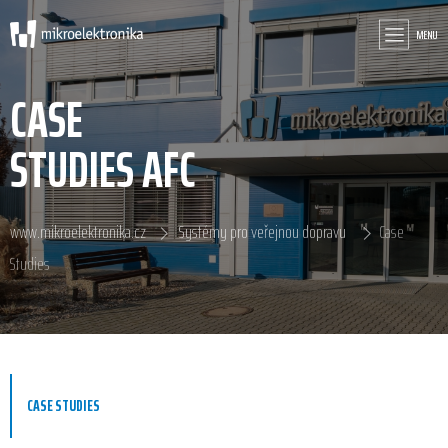
MENU
CASE
STUDIES AFC
www.mikroelektronika.cz
Systémy pro veřejnou dopravu
Case
Studies
CASE STUDIES