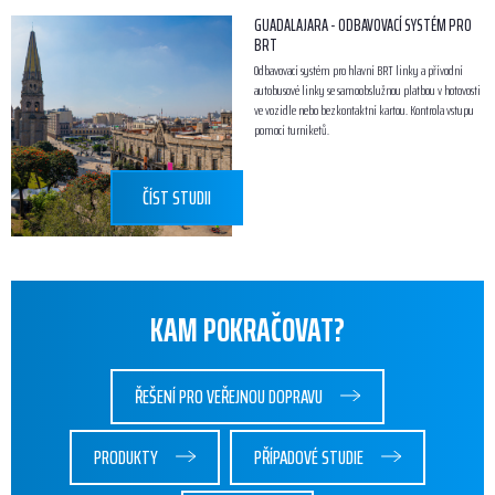
GUADALAJARA - ODBAVOVACÍ SYSTÉM PRO
BRT
Odbavovací systém pro hlavní BRT linky a přívodní
autobusové linky se samoobslužnou platbou v hotovosti
ve vozidle nebo bezkontaktní kartou. Kontrola vstupu
pomocí turniketů.
ČÍST STUDII
KAM POKRAČOVAT?
ŘEŠENÍ PRO VEŘEJNOU DOPRAVU
PRODUKTY
PŘÍPADOVÉ STUDIE