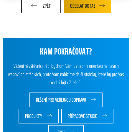
ZPĚT
ODESLAT DOTAZ
KAM POKRAČOVAT?
Vážení návštěvníci, rádi bychom Vám usnadnili orientaci na našich
webových stránkách, proto Vám nabízíme další stránky, které by pro Vás
mohli být užitečné.
ŘEŠENÍ PRO VEŘEJNOU DOPRAVU
PRODUKTY
PŘÍPADOVÉ STUDIE