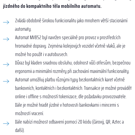
jízdného do kompaktního těla mobilního automatu.
Zvládá obdobně širokou funkcionalitu jako mnohem větší stacionární
automaty.
Automat MVB52 byl navržen speciálně pro provoz v prostředcích
hromadné dopravy. Zejména kolejových vozidel včetně vlaků, ale je
možné ho použít i v autobusech.
Důraz byl kladen snadnou obsluhu, odolnost vůči otřesům, bezpečnou
ergonomii a minimální rozměry při zachování maximální funkcionality.
Automat umožňuj platbu různými typy bezkontaktních karet včetně
bankovních, kontaktních i bezkontaktních. Transakce je možné provádět
online i offline s možností tokenizace, dle požadavku provozovatele.
Dále je možné hradit jízdné v hotovosti bankovkami i mincemi s
možností vracení.
Dále nabízí možnost odbavení pomocí 2D kódu (čárový, QR, Aztec a
další).