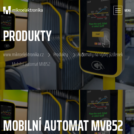
MENU
PRODUKTY
www.mikroelektronika.cz
Produkty
Automaty na výdej jízdenek
Mobilní automat MVB52
MOBILNÍ AUTOMAT MVB52