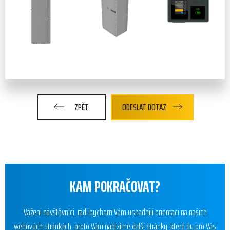
ZPĚT
ODESLAT DOTAZ
KAM POKRAČOVAT?
Vážení návštěvníci, rádi bychom Vám usnadnili orientaci na našich
webových stránkách, proto Vám nabízíme další stránky, které by pro Vás