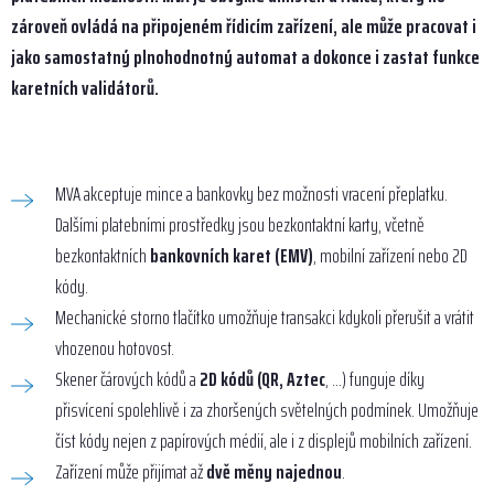
zároveň ovládá na připojeném řídicím zařízení, ale může pracovat i
jako samostatný plnohodnotný automat a dokonce i zastat funkce
karetních validátorů.
MVA akceptuje mince a bankovky bez možnosti vracení přeplatku.
Dalšími platebními prostředky jsou bezkontaktní karty, včetně
bezkontaktních
bankovních karet (EMV)
, mobilní zařízení nebo 2D
kódy.
Mechanické storno tlačítko umožňuje transakci kdykoli přerušit a vrátit
vhozenou hotovost.
Skener čárových kódů a
2D kódů (QR, Aztec
, …) funguje díky
přisvícení spolehlivě i za zhoršených světelných podmínek. Umožňuje
číst kódy nejen z papírových médií, ale i z displejů mobilních zařízení.
Zařízení může přijímat až
dvě měny najednou
.