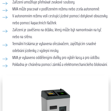
Zařízení umožňuje přehrávat zvukové soubory.
MVA může pracovat v podřízeném režimu nebo zcela autonomně.
V autonomním režimu volí cestující jízdné pomocí dotykové obrazovky
nebo pomocí kapacitních tlačítek.
Zařízení je zavěšeno na držáku, který může být namontován na tyč
nebo na stěnu.
Termální tiskárna je vybavena ořezávačem, zajišťujícím snadné
odebrání jízdenky z výdejní misky.
MVA je vybaveno oddělenými dvířky pro výběr kasy a pro údržbu.
Pokladna je chráněna pomocí zámků a elektromechanického blokování.