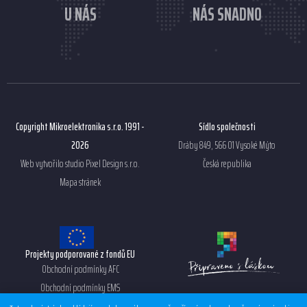
U NÁS
NÁS SNADNO
Copyright Mikroelektronika s.r.o. 1991 -
Sídlo společnosti
2026
Dráby 849, 566 01 Vysoké Mýto
Web vytvořilo studio
Pixel Design s.r.o.
Česká republika
Mapa stránek
Projekty podporované z fondů EU
Obchodní podmínky AFC
Obchodní podmínky EMS
Ochrana osobních údajů