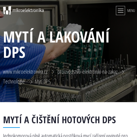
MENU
MYTÍ A LAKOVÁNÍ
DPS
www.mikroelektronika.cz
proizvodstvo-elektroniki-na-zakaz
Technologie
Mytí DPS
MYTÍ A ČIŠTĚNÍ HOTOVÝCH DPS
Jednokomorová plně automatická postřiková mycí zařízení vyvinuté pro