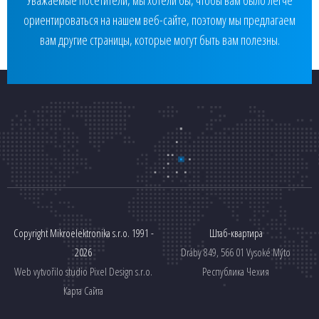
Уважаемые посетители, мы хотели бы, чтобы вам было легче
ориентироваться на нашем веб-сайте, поэтому мы предлагаем
вам другие страницы, которые могут быть вам полезны.
Copyright Mikroelektronika s.r.o. 1991 -
Штаб-квартира
2026
Dráby 849, 566 01 Vysoké Mýto
Web vytvořilo studio
Pixel Design s.r.o.
Республика Чехия
Карта Сайта