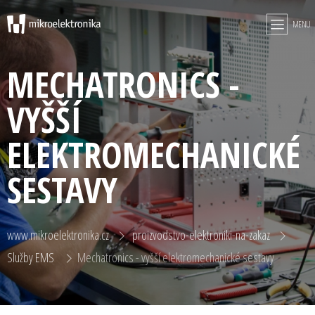
MENU
MECHATRONICS -
VYŠŠÍ
ELEKTROMECHANICKÉ
SESTAVY
www.mikroelektronika.cz
proizvodstvo-elektroniki-na-zakaz
Služby EMS
Mechatronics - vyšší elektromechanické sestavy