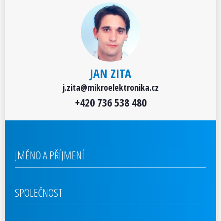
JAN ZITA
j.zita@mikroelektronika.cz
+420 736 538 480
URL
JMÉNO A PŘÍJMENÍ
SPOLEČNOST