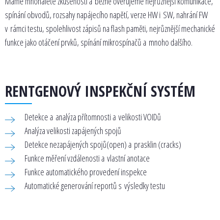
Máme mnohaleté zkušenosti a běžně ověřujeme nejrůznější komunikace,
spínání obvodů, rozsahy napájecího napětí, verze HW i SW, nahrání FW
v rámci testu, spolehlivost zápisů na flash paměti, nejrůznější mechanické
funkce jako otáčení prvků, spínání mikrospínačů a mnoho dalšího.
RENTGENOVÝ INSPEKČNÍ SYSTÉM
Detekce a analýza přítomnosti a velikosti VOIDů
Analýza velikosti zapájených spojů
Detekce nezapájených spojů(open) a prasklin (cracks)
Funkce měření vzdálenosti a vlastní anotace
Funkce automatického provedení inspekce
Automatické generování reportů s výsledky testu