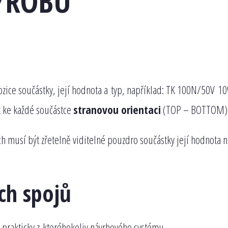
ÝROBU
pozice součástky, její hodnota a typ, například: TK 100N/50V
t ke každé součástce
stranovou orientaci
(TOP – BOTTOM)
ch musí být zřetelně viditelné pouzdro součástky její hodnota 
ch spojů
prakticky z kteréhokoliv návrhového systému.