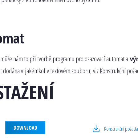
tomat
omůže nám to při tvorbě programu pro osazovací automat a
vý
ýt dodána v jakémkoliv textovém souboru, viz Konstrukční poža
STAŽENÍ
DOWNLOAD
Konstrukční požada