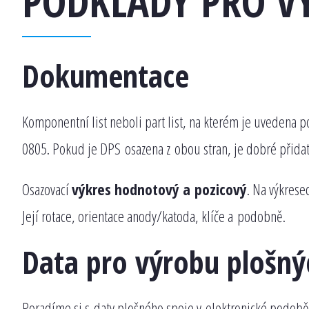
PODKLADY PRO V
Dokumentace
Komponentní list neboli part list, na kterém je uvedena 
0805. Pokud je DPS osazena z obou stran, je dobré přida
Osazovací
výkres hodnotový a pozicový
. Na výkrese
Její rotace, orientace anody/katoda, klíče a podobně.
Data pro výrobu plošný
Poradíme si s daty plošného spoje v elektronické podobě 