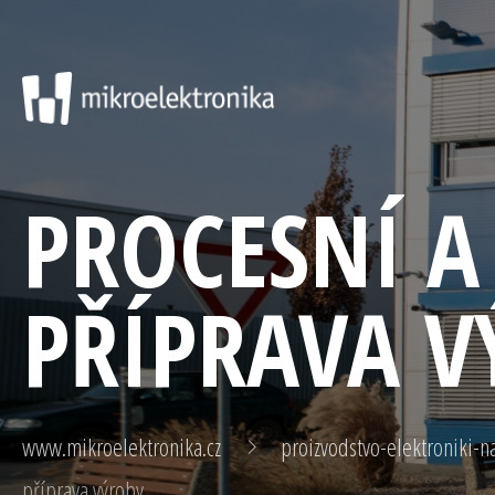
PROCESNÍ A
PŘÍPRAVA V
www.mikroelektronika.cz
proizvodstvo-elektroniki-n
příprava výroby