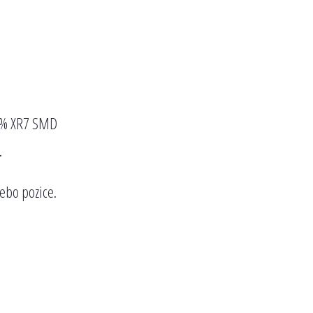
 10% XR7 SMD
.
nebo pozice.