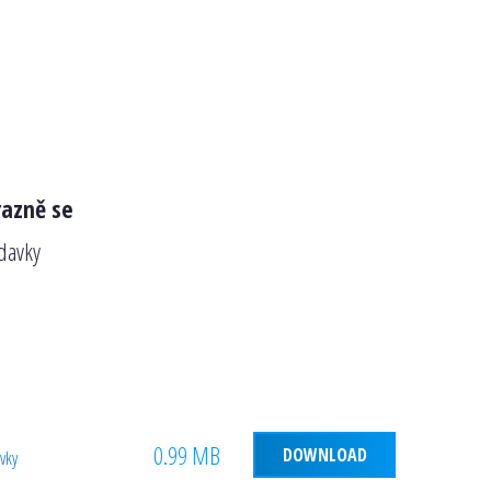
razně se
davky
0.99 MB
DOWNLOAD
vky