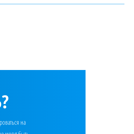
?
роваться на
е могут быть