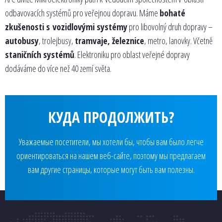
odbavovacích systémů pro veřejnou dopravu. Máme
bohaté
zkušenosti s vozidlovými systémy
pro libovolný druh dopravy –
autobusy
, trolejbusy,
tramvaje, železnice
, metro, lanovky. Včetně
staničních systémů
. Elektroniku pro oblast veřejné dopravy
dodáváme do více než 40 zemí světa.
КУДА ПРОДОЛЖИТЬ?
Уважаемые посетители, мы хотели бы, чтобы вам было легче
ориентироваться на нашем веб-сайте, поэтому мы предлагаем
вам другие страницы, которые могут быть вам полезны.