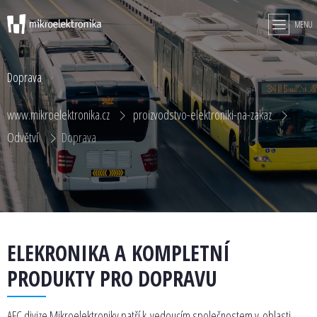
MENU
Doprava
www.mikroelektronika.cz
proizvodstvo-elektroniki-na-zakaz
Odvětví
Doprava
ELEKRONIKA A KOMPLETNÍ
PRODUKTY PRO DOPRAVU
AFC divize Mikroelektroniky patří k vedoucím společnostem v oblasti