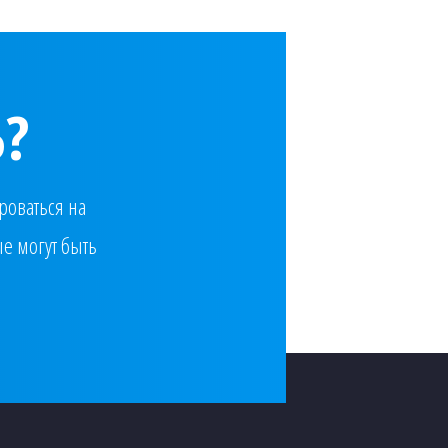
?
роваться на
е могут быть