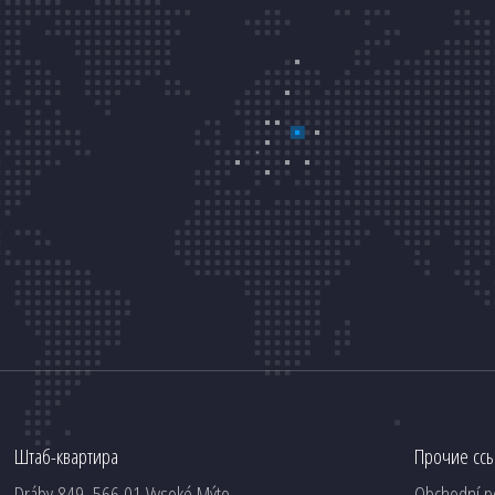
Штаб-квартира
Прочие сс
Dráby 849, 566 01 Vysoké Mýto
Obchodní p