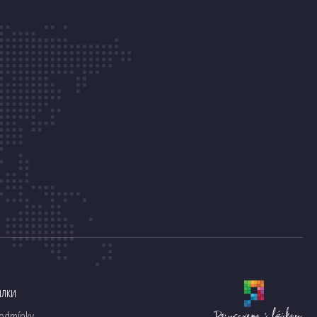
ылки
odmínky