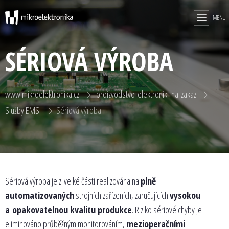
MENU
SÉRIOVÁ VÝROBA
www.mikroelektronika.cz
proizvodstvo-elektroniki-na-zakaz
Služby EMS
Sériová výroba
Sériová výroba je z velké části realizována na
plně
automatizovaných
strojních zařízeních, zaručujících
vysokou
a opakovatelnou kvalitu produkce
. Riziko sériové chyby je
eliminováno průběžným monitorováním,
mezioperačními