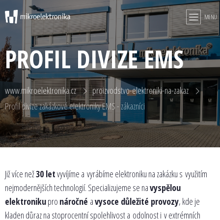
MENU
PROFIL DIVIZE EMS
www.mikroelektronika.cz
proizvodstvo-elektroniki-na-zakaz
Profil divize zakázkové elektroniky EMS - zákazníci
Již více než
30 let
vyvíjíme a vyrábíme elektroniku na zakázku s využitím
nejmodernějších technologií. Specializujeme se na
vyspělou
elektroniku
pro
náročné
a
vysoce důležité provozy
, kde je
kladen důraz na stoprocentní spolehlivost a odolnost i v extrémních