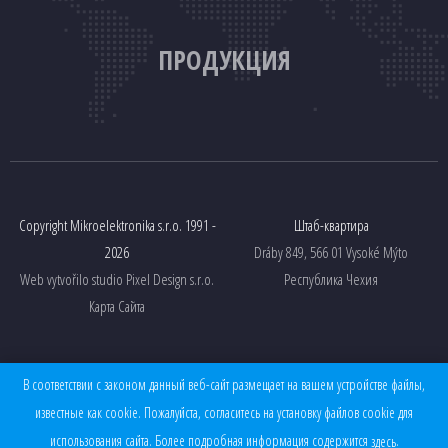
ПРОДУКЦИЯ
Copyright Mikroelektronika s.r.o. 1991 -
Штаб-квартира
2026
Dráby 849, 566 01 Vysoké Mýto
Web vytvořilo studio
Pixel Design s.r.o.
Республика Чехия
Карта Сайта
Прочие ссылки
В соответствии с законом данный веб-сайт размещает на вашем устройстве файлы,
Obchodní podmínky
известные как cookie. Пожалуйста, согласитесь на установку файлов cookie для
Ochrana osobních údajů
использования сайта. Более подробная информация содержится
.
здесь