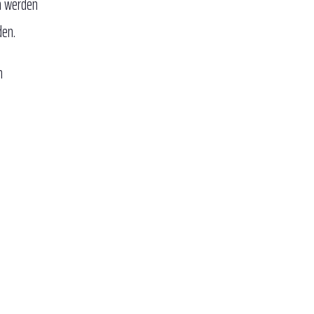
n werden
den.
n