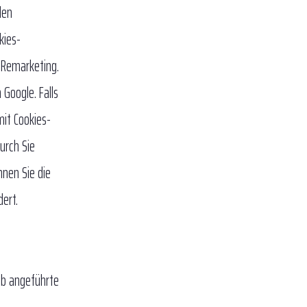
den
kies-
 Remarketing.
Google. Falls
mit Cookies-
urch Sie
nnen Sie die
dert.
ab angeführte