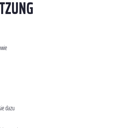
UTZUNG
owie
sie dazu