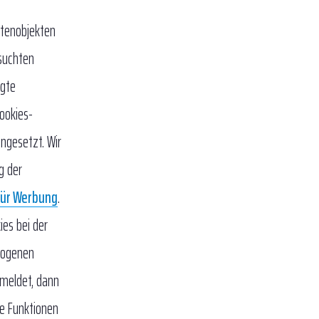
atenobjekten
esuchten
ugte
ookies-
ngesetzt. Wir
g der
für Werbung
.
ies bei der
zogenen
 meldet, dann
le Funktionen