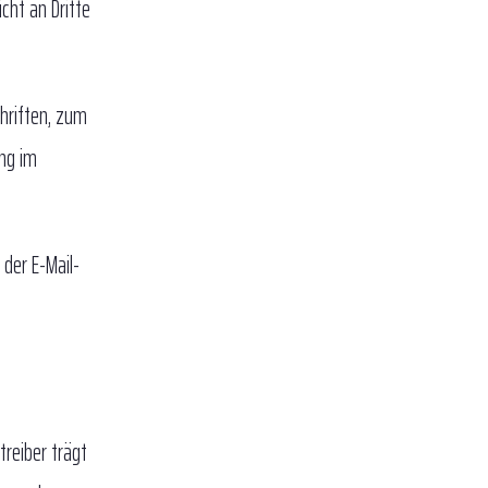
cht an Dritte
chriften, zum
ung im
 der E-Mail-
treiber trägt