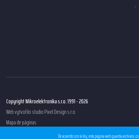
Copyright Mikroelektronika s.r.o. 1991 - 2026
Web vytvořilo studio
Pixel Design s.r.o.
Mapa de páginas
De acuerdo con la ley, esta página web guarda archivos, co