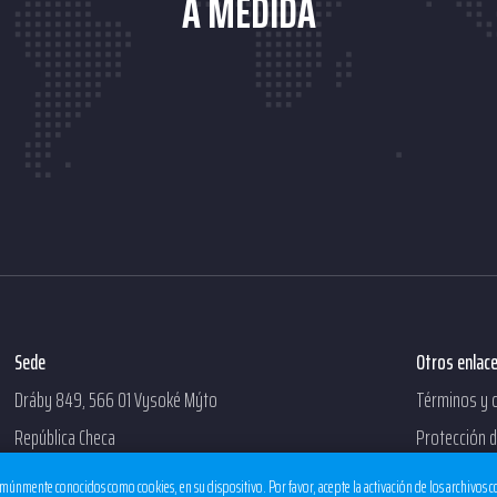
A MEDIDA
Sede
Otros enlac
Dráby 849, 566 01 Vysoké Mýto
Términos y 
República Checa
Protección 
múnmente conocidos como cookies, en su dispositivo. Por favor, acepte la activación de los archivos 