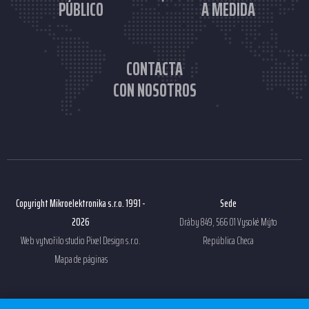
PÚBLICO
A MEDIDA
CONTACTA
CON NOSOTROS
Copyright Mikroelektronika s.r.o. 1991 -
Sede
2026
Dráby 849, 566 01 Vysoké Mýto
Web vytvořilo studio
Pixel Design s.r.o.
República Checa
Mapa de páginas