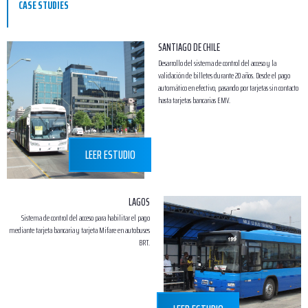
CASE STUDIES
SANTIAGO DE CHILE
Desarrollo del sistema de control del acceso y la
validación de billetes durante 20 años. Desde el pago
automático en efectivo, pasando por tarjetas sin contacto
hasta tarjetas bancarias EMV.
LEER ESTUDIO
LAGOS
Sistema de control del acceso para habilitar el pago
mediante tarjeta bancaria y tarjeta Mifare en autobuses
BRT.