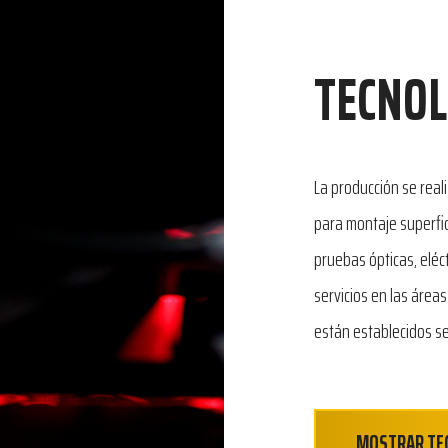
TECNOL
La producción se real
para montaje superfi
pruebas ópticas, eléc
servicios en las área
están establecidos se
MOSTRAR TE