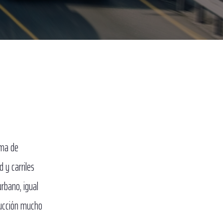
ema de
 y carriles
rbano, igual
rucción mucho