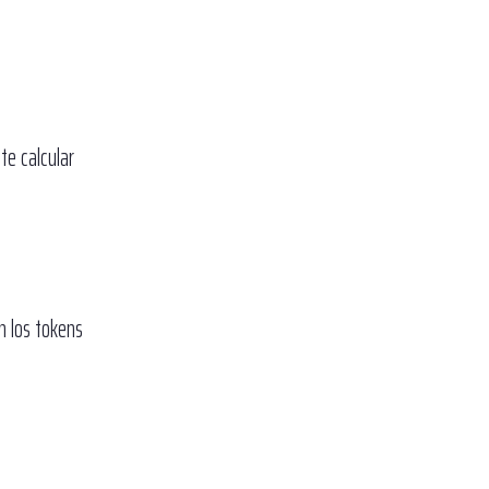
ite calcular
n los tokens