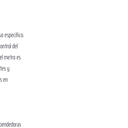
so específico.
ontrol del
 el metro es
etes y
as en
xpendedoras