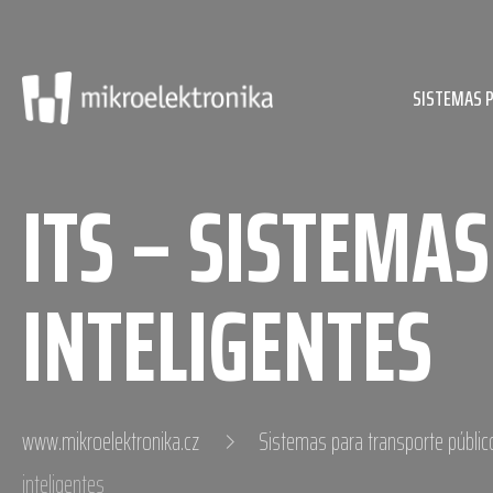
SISTEMAS 
ITS – SISTEMA
INTELIGENTES
www.mikroelektronika.cz
Sistemas para transporte públic
inteligentes