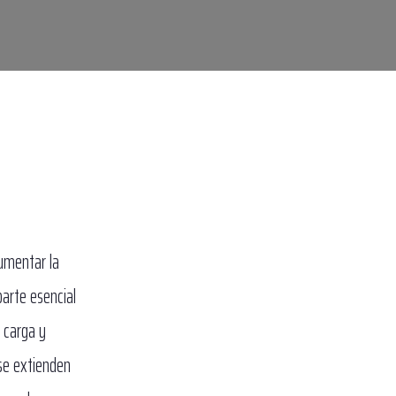
aumentar la
parte esencial
a carga y
 se extienden