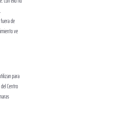
e. Con ello no
.
 fuera de
uimiento ve
tilizan para
 del Centro
ámaras