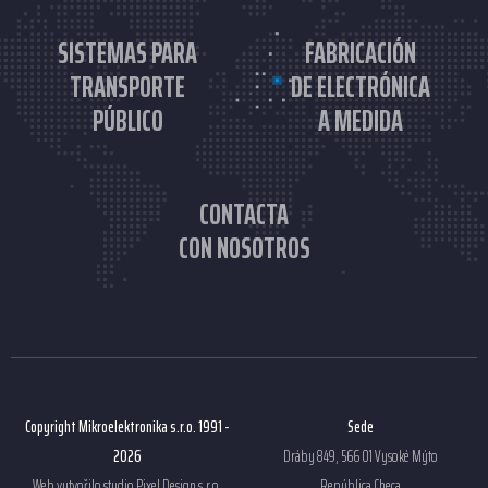
SISTEMAS PARA
FABRICACIÓN
TRANSPORTE
DE ELECTRÓNICA
PÚBLICO
A MEDIDA
CONTACTA
CON NOSOTROS
Copyright Mikroelektronika s.r.o. 1991 -
Sede
2026
Dráby 849, 566 01 Vysoké Mýto
Web vytvořilo studio
Pixel Design s.r.o.
República Checa