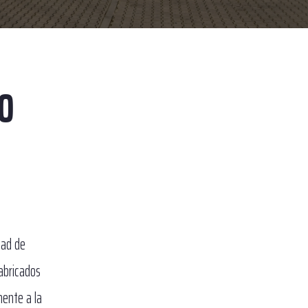
O
dad de
abricados
ente a la