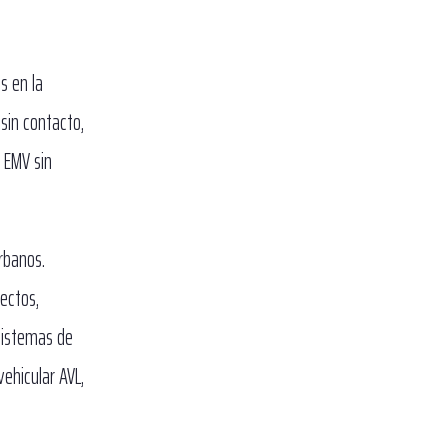
s en la
 sin contacto,
s EMV sin
rbanos.
yectos,
 sistemas de
ehicular AVL,