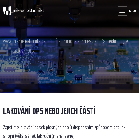
MENU
www.mikroelektronika.cz
Électronique sur mesure
Technologie
Lakování DPS
LAKOVÁNÍ DPS NEBO JEJICH ČÁSTÍ
Zajistíme lakování desek plošných spojů dispensním způsobem a to jak
strojní (větší série), tak ruční (menší série).