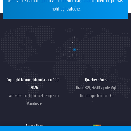
webových stránkách, proto Vám nabízíme další stránky, které by pro Vás
mohli být užitečné.
Copyright Mikroelektronika s.r.o. 1991 -
Quartier général
2026
Dráby 849, 566 01 Vysoké Mýto
Web vytvořilo studio
Pixel Design s.r.o.
République Tchèque - EU
Plan du site
Autres liens