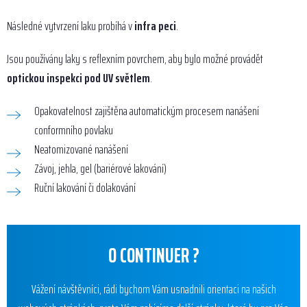
Následné vytvrzení laku probíhá v
infra peci
.
Jsou používány laky s reflexním povrchem, aby bylo možné provádět
optickou inspekci pod UV světlem
.
Opakovatelnost zajištěna automatickým procesem nanášení
conformního povlaku
Neatomizované nanášení
Závoj, jehla, gel (bariérové lakování)
Ruční lakování či dolakování
O CONTINUER ?
Vážení návštěvníci, rádi bychom Vám usnadnili orientaci na našich