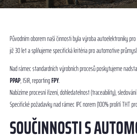
Původním oborem naší činnosti byla výroba autoelektroniky pro 
již 30 let a splňujeme specifická kritéria pro automotive průmysl
Nad rámec standardních výrobních procesů poskytujeme nadstan
PPAP
, ISIR, reporting
FPY
.
Nabízíme procesní řízení, dohledatelnost (traceability), sledování
Specifické požadavky nad rámec IPC norem (100% prolití THT pr
SOUČINNOSTI S AUTOM