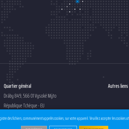
Quartier général
Autres liens
Dráby 849, 566 01 Vysoké Mýto
République Tchèque - EU
istre des fichiers, communément appelés cookies, sur votre appareil. Veuillez accepter les cookies util