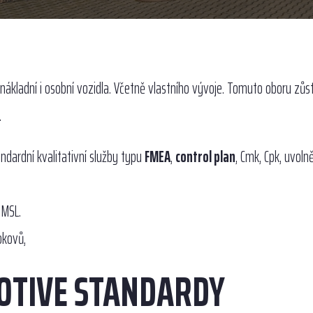
nákladní i osobní vozidla. Včetně vlastního vývoje. Tomuto oboru zů
.
dardní kvalitativní služby typu
FMEA
,
control plan
, Cmk, Cpk, uvoln
 MSL.
okovů,
OTIVE STANDARDY