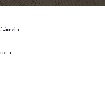
stáváme věrni
ění výroby