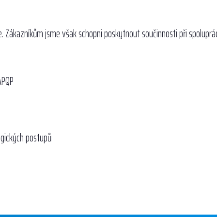
e. Zákazníkům jsme však schopni poskytnout součinnosti při spoluprác
 APQP
ogických postupů