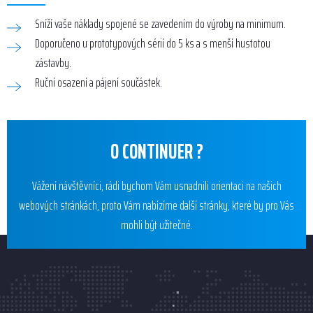
Sníží vaše náklady spojené se zavedením do výroby na minimum.
Doporučeno u prototypových sérií do 5 ks a s menší hustotou
zástavby.
Ruční osazení a pájení součástek.
O CONTINUER ?
Vážení návštěvníci, rádi bychom Vám usnadnili orientaci na našich
webových stránkách, proto Vám nabízíme další stránky, které by pro Vás
mohli být užitečné.