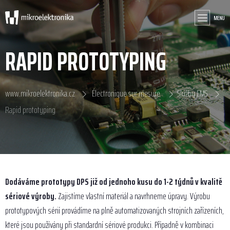
MENU
RAPID PROTOTYPING
www.mikroelektronika.cz
Électronique sur mesure
Služby EMS
Rapid prototyping
Dodáváme prototypy DPS již od jednoho kusu do 1-2 týdnů v kvalitě
sériové výroby.
Zajistíme vlastní materiál a navrhneme úpravy. Výrobu
prototypových sérií provádíme na plně automatizovaných strojních zařízeních,
které jsou používány při standardní sériové produkci. Případně v kombinaci