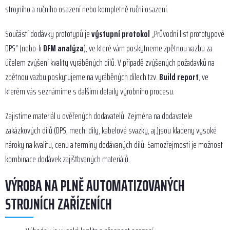
strojního a ručního osazení nebo kompletně ruční osazení.
Součástí dodávky prototypů je
výstupní protokol
„Průvodní list prototypové
DPS“ (nebo-li
DFM analýza
), ve které vám poskytneme zpětnou vazbu za
účelem zvýšení kvality vyráběných dílů. V případě zvýšených požadavků na
zpětnou vazbu poskytujeme na vyráběných dílech tzv.
Build report
, ve
kterém vás seznámíme s dalšími detaily výrobního procesu.
Zajistíme materiál u ověřených dodavatelů. Zejména na dodavatele
zakázkových dílů (DPS, mech. díly, kabelové svazky, aj.)jsou kladeny vysoké
nároky na kvalitu, cenu a termíny dodávaných dílů. Samozřejmostí je možnost
kombinace dodávek zajišťovaných materiálů.
VÝROBA NA PLNĚ AUTOMATIZOVANÝCH
STROJNÍCH ZAŘÍZENÍCH