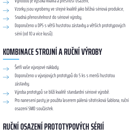
Výhodou je vysoká kvalita a přesnost osazení,
Vzorky jsou vyrobeny ve stejné kvalitě jako běžná sériová produkce,
Snadná přenositelnost do sériové výroby,
Doporučeno u DPS s větší hustotou zástavby a větších prototypových
sérií (od 10 a více kusů).
KOMBINACE STROJNÍ A RUČNÍ VÝROBY
Šetří vaše vývojové náklady.
Doporučeno u vývojových prototypů do 5 ks s menší hustotou
zástavby.
Výroba prototypů se blíží kvalitě standardní sériové výrobě.
Pro nanesení pasty je použita laserem pálená sítotisková šablona, ruční
osazení SMD součástek.
RUČNÍ OSAZENÍ PROTOTYPOVÝCH SÉRIÍ