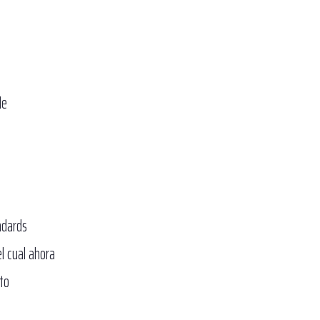
de
ndards
el cual ahora
to