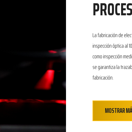
PROCES
La fabricación de ele
inspección óptica al 
como inspección media
se garantiza la traz
fabricación.
MOSTRAR M