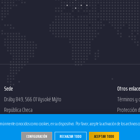
Sede
Otros enlac
Dráby 849, 566 01 Vysoké Mýto
Términos y 
República Checa
Protección 
múnmente conocidos como cookies, en su dispositivo. Por favor, acepte la activación de los archivos 
CONFIGURACIÓN
RECHAZAR TODO
ACEPTAR TODO