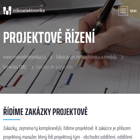
MENU
PROJEKTOVÉ ŘÍZENÍ
www.mikroelektronika.cz
Fabricación de electrónica a medida
Servicios EMS
Gestión de proyectos
ŘÍDÍME ZAKÁZKY PROJEKTOVĚ
Zakázky, zejména ty komplexnější, řídíme projektově. K zakázce je přiřazen
projektový manažer, který řídí projektový tým - obchodní oddělení, oddělení