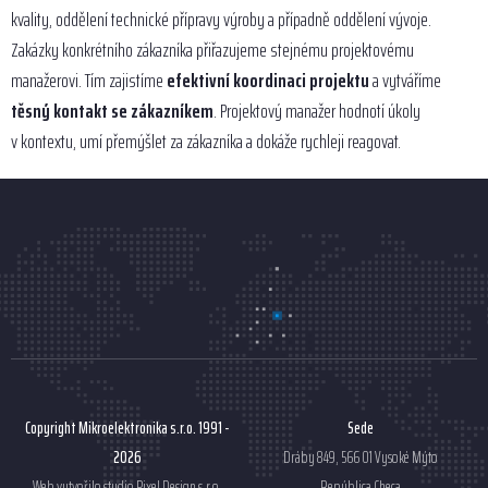
kvality, oddělení technické přípravy výroby a případně oddělení vývoje.
Zakázky konkrétního zákazníka přiřazujeme stejnému projektovému
manažerovi. Tím zajistíme
efektivní koordinaci projektu
a vytváříme
těsný kontakt se zákazníkem
. Projektový manažer hodnotí úkoly
v kontextu, umí přemýšlet za zákazníka a dokáže rychleji reagovat.
Copyright Mikroelektronika s.r.o. 1991 -
Sede
2026
Dráby 849, 566 01 Vysoké Mýto
Web vytvořilo studio
Pixel Design s.r.o.
República Checa