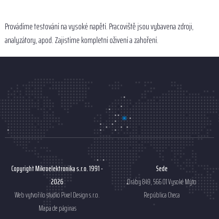
MENU
Provádíme testování na vysoké napětí. Pracoviště jsou vybavena zdroji,
analyzátory, apod. Zajistíme kompletní oživení a zahoření.
Copyright Mikroelektronika s.r.o. 1991 -
Sede
2026
Dráby 849, 566 01 Vysoké Mýto
Web vytvořilo studio
Pixel Design s.r.o.
República Checa
Mapa de páginas