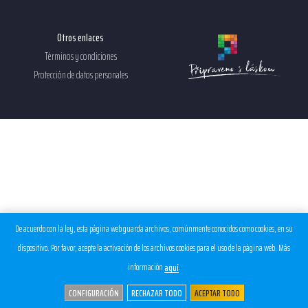
Otros enlaces
Términos y condiciones
Protección de datos personales
De acuerdo con la ley, esta página web guarda archivos, comúnmente conocidos como cookies, en su
dispositivo. Por favor, acepte la activación de los archivos cookies para el uso de la página web. Más
información
.
aquí
CONFIGURACIÓN
RECHAZAR TODO
ACEPTAR TODO