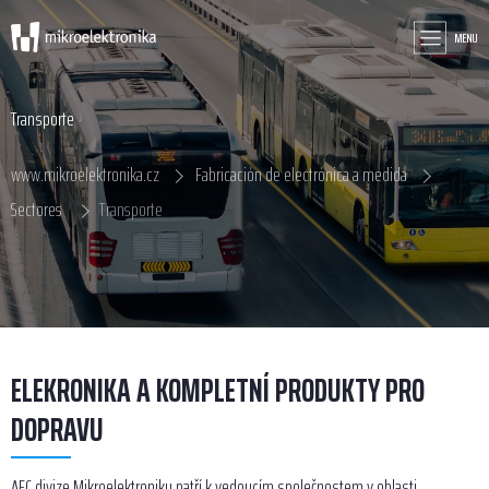
MENU
Transporte
www.mikroelektronika.cz
Fabricación de electrónica a medida
Sectores
Transporte
ELEKRONIKA A KOMPLETNÍ PRODUKTY PRO
DOPRAVU
AFC divize Mikroelektroniky patří k vedoucím společnostem v oblasti