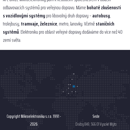
odbavovacích systémů pro veřejnou dopravu. Máme
bohaté zkušenosti
s vozidlovými systémy
pro libovolný druh dopravy –
autobusy
,
trolejbusy,
tramvaje, železnice
, metro, lanovky. Včetně
staničních
systémů
. Elektroniku pro oblast veřejné dopravy dodáváme do více než 40
zemí světa.
Copyright Mikroelektronika s.r.o. 1991 -
Sede
2026
Dráby 849, 566 01 Vysoké Mýto