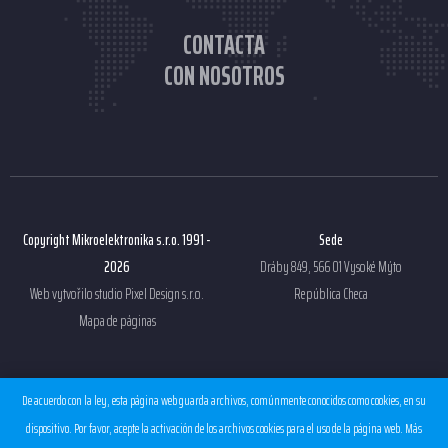
CONTACTA
CON NOSOTROS
Copyright Mikroelektronika s.r.o. 1991 -
Sede
2026
Dráby 849, 566 01 Vysoké Mýto
Web vytvořilo studio
Pixel Design s.r.o.
República Checa
Mapa de páginas
Otros enlaces
De acuerdo con la ley, esta página web guarda archivos, comúnmente conocidos como cookies, en su
Términos y condiciones
dispositivo. Por favor, acepte la activación de los archivos cookies para el uso de la página web. Más