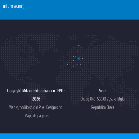
información).
Copyright Mikroelektronika s.r.o. 1991 -
Sede
2026
Dráby 849, 566 01 Vysoké Mýto
Web vytvořilo studio
Pixel Design s.r.o.
República Checa
Mapa de páginas