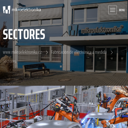
MENU
SECTORES
www.mikroelektronika.cz
Fabricación de electrónica a medida
Sectores