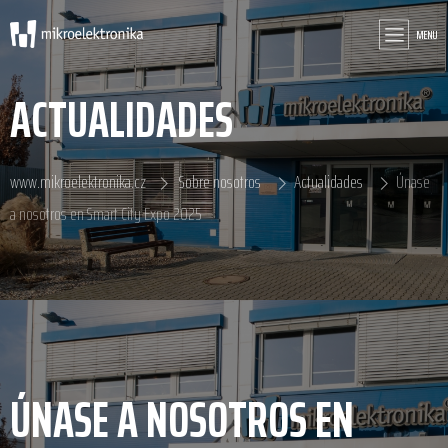
MENU
ACTUALIDADES
www.mikroelektronika.cz
Sobre nosotros
Actualidades
Únase
a nosotros en Smart City Expo 2025
ÚNASE A NOSOTROS EN