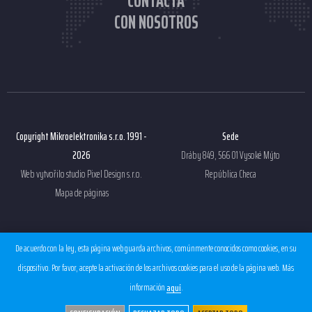
CONTACTA
CON NOSOTROS
Copyright Mikroelektronika s.r.o. 1991 -
Sede
2026
Dráby 849, 566 01 Vysoké Mýto
Web vytvořilo studio
Pixel Design s.r.o.
República Checa
Mapa de páginas
Otros enlaces
De acuerdo con la ley, esta página web guarda archivos, comúnmente conocidos como cookies, en su
Términos y condiciones
dispositivo. Por favor, acepte la activación de los archivos cookies para el uso de la página web. Más
Protección de datos personales
información
.
aquí