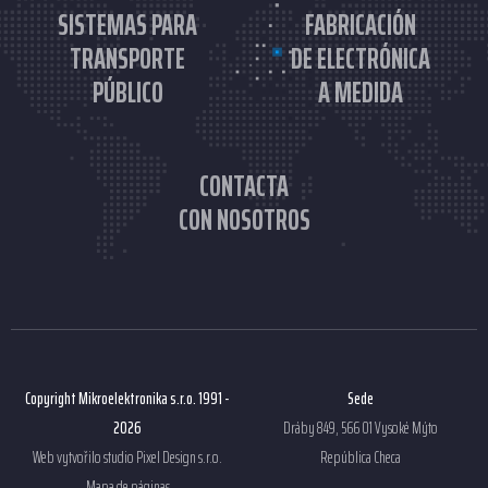
SISTEMAS PARA
FABRICACIÓN
TRANSPORTE
DE ELECTRÓNICA
PÚBLICO
A MEDIDA
CONTACTA
CON NOSOTROS
Copyright Mikroelektronika s.r.o. 1991 -
Sede
2026
Dráby 849, 566 01 Vysoké Mýto
Web vytvořilo studio
Pixel Design s.r.o.
República Checa
Mapa de páginas